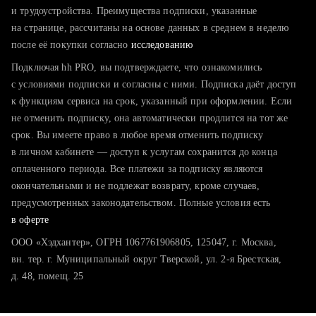
тратите много времени на поиск и вручную поднимаете
и трудоустройства. Преимущества подписки, указанные
резюме
на странице, рассчитаны на основе данных в среднем в неделю
после её покупки согласно
хотите сравнить себя с конкурентами и оценить шансы
исследованию
Подключая hh PRO, вы подтверждаете, что ознакомились
с условиями подписки и согласны с ними. Подписка даёт доступ
к функциям сервиса на срок, указанный при оформлении. Если
не отменить подписку, она автоматически продлится на тот же
срок. Вы имеете право в любое время отменить подписку
в личном кабинете — доступ к услугам сохранится до конца
оплаченного периода. Все платежи за подписку являются
окончательными и не подлежат возврату, кроме случаев,
предусмотренных законодательством. Полные условия есть
в оферте
ООО «Хэдхантер», ОГРН 1067761906805, 125047, г. Москва,
вн. тер. г. Муниципальный округ Тверской, ул. 2-я Брестская,
д. 48, помещ. 25