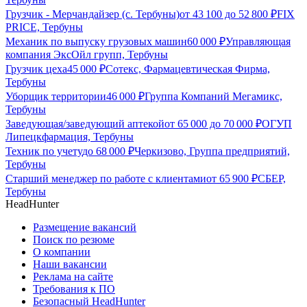
Грузчик - Мерчандайзер (с. Тербуны)
от
43 100
до
52 800
₽
FIX
PRICE, Тербуны
Механик по выпуску грузовых машин
60 000
₽
Управляющая
компания ЭксОйл групп, Тербуны
Грузчик цеха
45 000
₽
Сотекс, Фармацевтическая Фирма,
Тербуны
Уборщик территории
46 000
₽
Группа Компаний Мегамикс,
Тербуны
Заведующая/заведующий аптекой
от
65 000
до
70 000
₽
ОГУП
Липецкфармация, Тербуны
Техник по учету
до
68 000
₽
Черкизово, Группа предприятий,
Тербуны
Старший менеджер по работе с клиентами
от
65 900
₽
СБЕР,
Тербуны
HeadHunter
Размещение вакансий
Поиск по резюме
О компании
Наши вакансии
Реклама на сайте
Требования к ПО
Безопасный HeadHunter