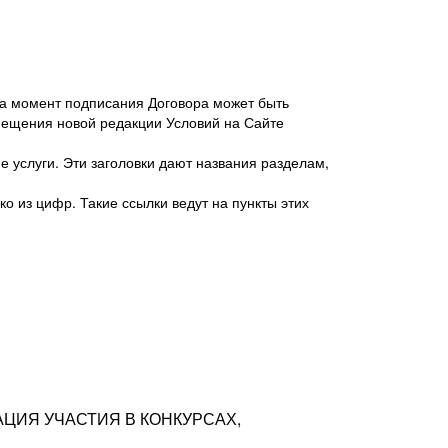
 на момент подписания Договора может быть
мещения новой редакции Условий на Сайте
 услуги. Эти заголовки дают названия разделам,
о из цифр. Такие ссылки ведут на пункты этих
антер», ИНН 7718620740, адрес: 125047,
одская территория Муниципальный округ
я улица, дом 48, помещ. 25
ых резюме с предложениями Соискателей
АЦИЯ УЧАСТИЯ В КОНКУРСАХ,
тра контактной информации Соискателя
тор сайтов: hh.ru, talantix.ru и других
 из Типов регистраций.
луг