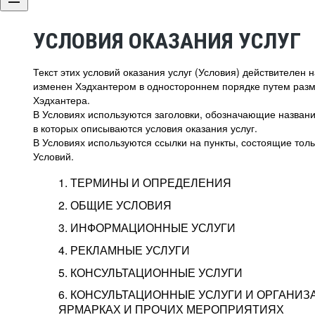
УСЛОВИЯ ОКАЗАНИЯ УСЛУГ
Текст этих условий оказания услуг (Условия) действителен
изменен Хэдхантером в одностороннем порядке путем раз
Хэдхантера.
В Условиях используются заголовки, обозначающие название
в которых описываются условия оказания услуг.
В Условиях используются ссылки на пункты, состоящие тольк
Условий.
1. ТЕРМИНЫ И ОПРЕДЕЛЕНИЯ
2. ОБЩИЕ УСЛОВИЯ
3. ИНФОРМАЦИОННЫЕ УСЛУГИ
1.1. Хэдхантер, или
Хэдхантер, ООО «Хэдх
4. РЕКЛАМНЫЕ УСЛУГИ
HeadHunter, или
г. Москва, внутригор
2.1. Типы и статусы регистрации
5. КОНСУЛЬТАЦИОННЫЕ УСЛУГИ
Исполнитель
Тверской,
2-я
Брестска
Типы регистрации
3.1. Предоставление доступа к базе данн
2.2. Активация услуг
6. КОНСУЛЬТАЦИОННЫЕ УСЛУГИ И ОРГАНИЗ
о трудоустройстве с возможностью просмо
Описание и активация
ЯРМАРКАХ И ПРОЧИХ МЕРОПРИЯТИЯХ
Хэдхантер — администра
2.1.1. Заказчику может быть присвоен один
4.0. Общие условия оказания рекламных ус