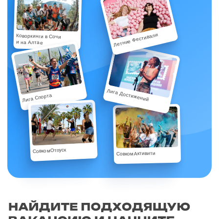
Летние Фестивали
Коворкинги в Сочи
и на Алтае
Лига Достижений
Лига Спорта
СовкомОтпуск
СовкомАктивити