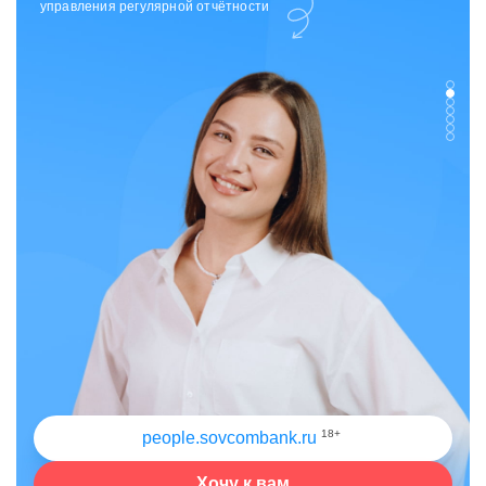
отдела исходящих коммуникаций
18+
people.sovcombank.ru
Хочу к вам