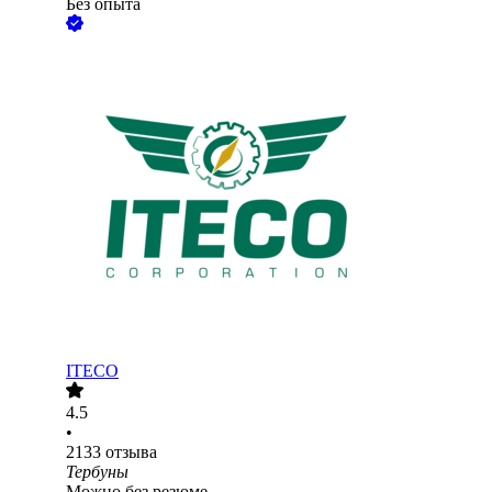
Без опыта
ITECO
4.5
•
2133
отзыва
Тербуны
Можно без резюме