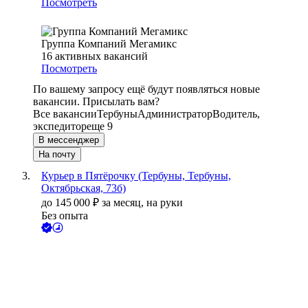
Посмотреть
Группа Компаний Мегамикс
16
активных вакансий
Посмотреть
По вашему запросу ещё будут появляться новые
вакансии. Присылать вам?
Все вакансии
Тербуны
Администратор
Водитель,
экспедитор
еще 9
В мессенджер
На почту
Курьер в Пятёрочку (Тербуны, Тербуны,
Октябрьская, 73б)
до
145 000
₽
за месяц,
на руки
Без опыта