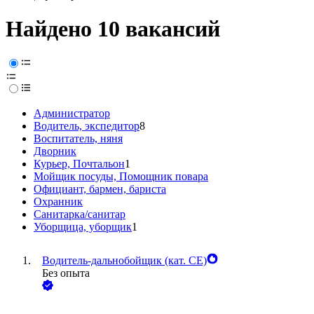
Найдено 10 вакансий
Администратор
Водитель, экспедитор
8
Воспитатель, няня
Дворник
Курьер, Почтальон
1
Мойщик посуды, Помощник повара
Официант, бармен, бариста
Охранник
Санитарка/санитар
Уборщица, уборщик
1
Водитель-дальнобойщик (кат. CE)
Без опыта