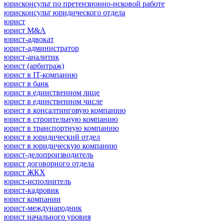
юрисконсульт по претензионно-исковой работе
юрисконсульт юридического отдела
юрист
юрист M&A
юрист-адвокат
юрист-администратор
юрист-аналитик
юрист (арбитраж)
юрист в IT-компанию
юрист в банк
юрист в единственном лице
юрист в единственном числе
юрист в консалтинговую компанию
юрист в строительную компанию
юрист в транспортную компанию
юрист в юридический отдел
юрист в юридическую компанию
юрист-делопроизводитель
юрист договорного отдела
юрист ЖКХ
юрист-исполнитель
юрист-кадровик
юрист компании
юрист-международник
юрист начального уровня