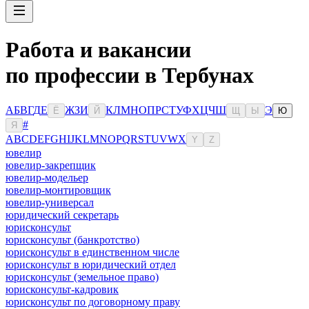
Работа и вакансии
по профессии в Тербунах
А
Б
В
Г
Д
Е
Ж
З
И
К
Л
М
Н
О
П
Р
С
Т
У
Ф
Х
Ц
Ч
Ш
Э
Ё
Й
Щ
Ы
Ю
#
Я
A
B
C
D
E
F
G
H
I
J
K
L
M
N
O
P
Q
R
S
T
U
V
W
X
Y
Z
ювелир
ювелир-закрепщик
ювелир-модельер
ювелир-монтировщик
ювелир-универсал
юридический секретарь
юрисконсульт
юрисконсульт (банкротство)
юрисконсульт в единственном числе
юрисконсульт в юридический отдел
юрисконсульт (земельное право)
юрисконсульт-кадровик
юрисконсульт по договорному праву